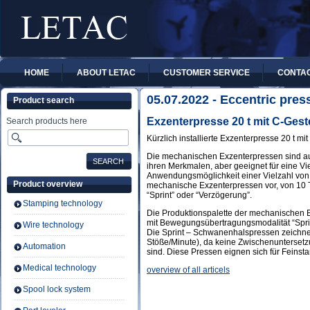
HOME
ABOUT LETAC
CUSTOMER SERVICE
CONTA
05.07.2022 - Eccentric press
Product search
Exzenterpresse 20 t mit C-Geste
Search products here
Kürzlich installierte Exzenterpresse 20 t mit
Die mechanischen Exzenterpressen sind aus
ihren Merkmalen, aber geeignet für eine Vie
Anwendungsmöglichkeit einer Vielzahl von o
Product overview
mechanische Exzenterpressen vor, von 10 
“Sprint” oder “Verzögerung”.
Stamping technology
Die Produktionspalette der mechanischen E
mit Bewegungsübertragungsmodalität “Sprin
Wire technology
Die Sprint – Schwanenhalspressen zeichnen
Stöße/Minute), da keine Zwischenunterse
Automation
sind. Diese Pressen eignen sich für Feins
Medical technology
overview of all articels
Spool lock system