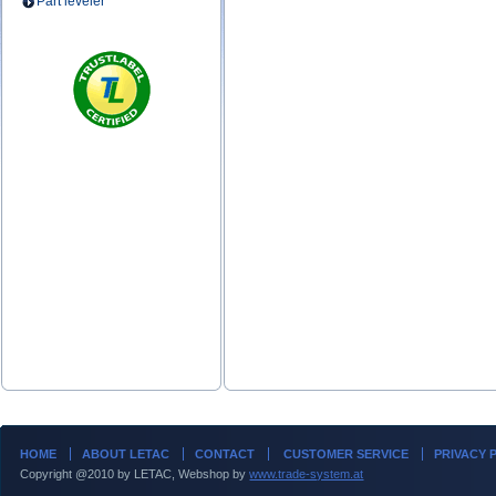
Part leveler
HOME
ABOUT LETAC
CONTACT
CUSTOMER SERVICE
PRIVACY 
Copyright @2010 by LETAC, Webshop by
www.trade-system.at